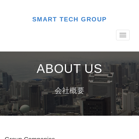
SMART TECH GROUP
Toggle
navigati
ABOUT US
会社概要