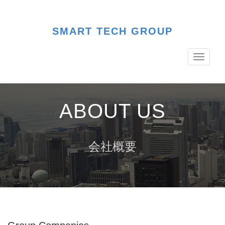
SMART TECH GROUP
Toggle
navigati
ABOUT US
会社概要